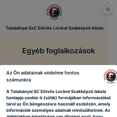
Tatabányai SzC Eötvös Loránd Szakképző Iskola
Egyéb foglalkozások
/
/
Főoldal
Tanulóinknak
Egyéb foglalkozások
Az Ön adatainak védelme fontos
számunkra
A Tatabányai SC Eötvös Loránd Szakképző Iskola
honlapja cookie-k (sütik) formájában információkat
tárol az Ön böngészésre használt eszközén, amely
információk személyes adatnak minősülhetnek. Az
alábbiakban lehetősége van dönteni arról, hogy