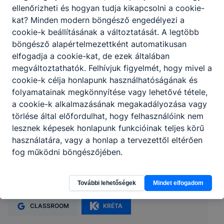
ellenőrizheti és hogyan tudja kikapcsolni a cookie-
kat? Minden modern böngésző engedélyezi a
cookie-k beállításának a változtatását. A legtöbb
böngésző alapértelmezettként automatikusan
elfogadja a cookie-kat, de ezek általában
megváltoztathatók. Felhívjuk figyelmét, hogy mivel a
cookie-k célja honlapunk használhatóságának és
folyamatainak megkönnyítése vagy lehetővé tétele,
a cookie-k alkalmazásának megakadályozása vagy
törlése által előfordulhat, hogy felhasználóink nem
lesznek képesek honlapunk funkcióinak teljes körű
Tatabányai SzC Eötvös Loránd Szakképző
használatára, vagy a honlap a tervezettől eltérően
fog működni böngészőjében.
Iskola
További lehetőségek
Mindet elfogadom
2840 Oroszlány, Asztalos János u. 2.
CLASSROOM
KRÉTA