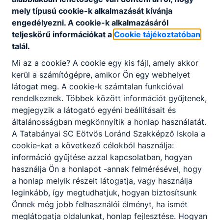
mely típusú cookie-k alkalmazását kívánja
Partnereink
engedélyezni. A cookie-k alkalmazásáról
teljeskörű információkat a
Cookie tájékoztatóban
talál.
Mi az a cookie? A cookie egy kis fájl, amely akkor
kerül a számítógépre, amikor Ön egy webhelyet
látogat meg. A cookie-k számtalan funkcióval
rendelkeznek. Többek között információt gyűjtenek,
megjegyzik a látogató egyéni beállításait és
általánosságban megkönnyítik a honlap használatát.
A Tatabányai SC Eötvös Loránd Szakképző Iskola a
cookie-kat a következő célokból használja:
információ gyűjtése azzal kapcsolatban, hogyan
használja Ön a honlapot -annak felmérésével, hogy
a honlap melyik részeit látogatja, vagy használja
leginkább, így megtudhatjuk, hogyan biztosítsunk
Önnek még jobb felhasználói élményt, ha ismét
meglátogatja oldalunkat, honlap fejlesztése. Hogyan