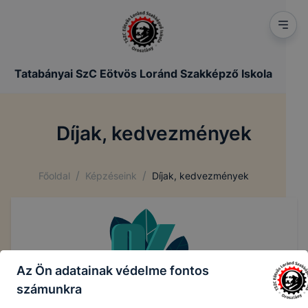
Tatabányai SzC Eötvös Loránd Szakképző Iskola
Díjak, kedvezmények
/
/
Főoldal
Képzéseink
Díjak, kedvezmények
Az Ön adatainak védelme fontos
számunkra