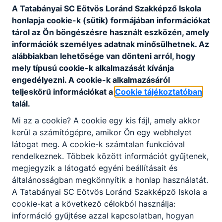
A Tatabányai SC Eötvös Loránd Szakképző Iskola
honlapja cookie-k (sütik) formájában információkat
tárol az Ön böngészésre használt eszközén, amely
információk személyes adatnak minősülhetnek. Az
alábbiakban lehetősége van dönteni arról, hogy
mely típusú cookie-k alkalmazását kívánja
engedélyezni. A cookie-k alkalmazásáról
teljeskörű információkat a
Cookie tájékoztatóban
talál.
Mi az a cookie? A cookie egy kis fájl, amely akkor
Partnereink
kerül a számítógépre, amikor Ön egy webhelyet
látogat meg. A cookie-k számtalan funkcióval
rendelkeznek. Többek között információt gyűjtenek,
megjegyzik a látogató egyéni beállításait és
általánosságban megkönnyítik a honlap használatát.
A Tatabányai SC Eötvös Loránd Szakképző Iskola a
cookie-kat a következő célokból használja:
információ gyűjtése azzal kapcsolatban, hogyan