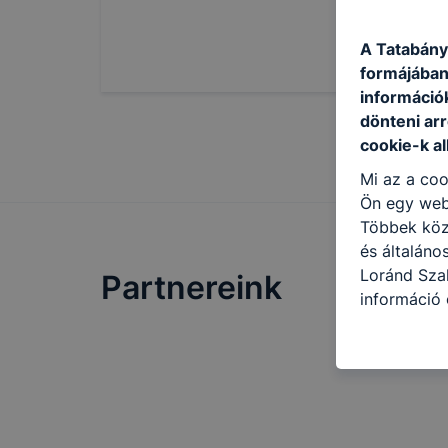
A Tatabány
formájában
információ
dönteni arr
cookie-k a
Mi az a coo
Ön egy web
Többek közö
és általáno
Loránd Szak
Partnereink
információ 
felméréséve
így megtudh
ismét meglá
tudja kika
beállításán
automatikus