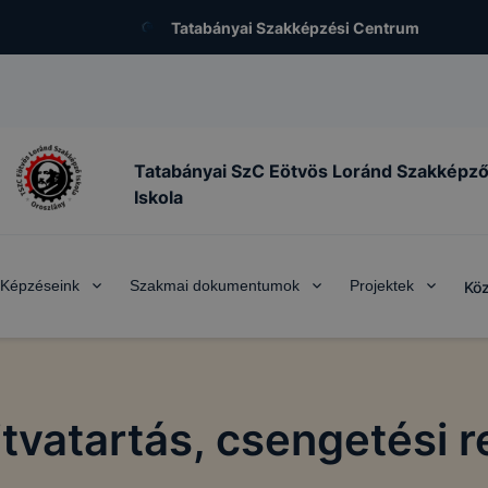
Tatabányai Szakképzési Centrum
Tatabányai SzC Eötvös Loránd Szakképz
Iskola
Képzéseink
Szakmai dokumentumok
Projektek
Köz
tvatartás, csengetési 