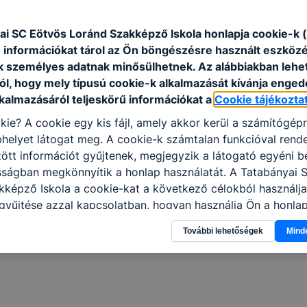
8. óra
14:15 - 15:
ai SC Eötvös Loránd Szakképző Iskola honlapja cookie-k (
9. óra
15:05 - 15:
 információkat tárol az Ön böngészésre használt eszköz
k személyes adatnak minősülhetnek. Az alábbiakban leh
ól, hogy mely típusú cookie-k alkalmazását kívánja enged
lkalmazásáról teljeskörű információkat a
Cookie tájékozta
kie? A cookie egy kis fájl, amely akkor kerül a számítógép
helyet látogat meg. A cookie-k számtalan funkcióval rend
tt információt gyűjtenek, megjegyzik a látogató egyéni beá
sságban megkönnyítik a honlap használatát. A Tatabányai 
képző Iskola a cookie-kat a következő célokból használja
gyűjtése azzal kapcsolatban, hogyan használja Ön a honla
l, hogy a honlap melyik részeit látogatja, vagy használja l
További lehetőségek
Mind
atjuk, hogyan biztosítsunk Önnek még jobb felhasználói é
togatja oldalunkat, honlap fejlesztése. Hogyan ellenőrizhe
pcsolni a cookie-kat? Minden modern böngésző engedélyezi
ak a változtatását. A legtöbb böngésző alapértelmezettkén
an elfogadja a cookie-kat, de ezek általában megváltozta