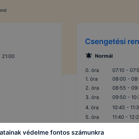
rend
Csengetési re
Normál
 21:00
0. óra
07:10 - 07:
1. óra
08:00 - 08
2. óra
08:55 - 09
3. óra
09:50 - 10
4. óra
10:45 - 11:
5. óra
11:40 - 12:
6. óra
12:35 - 13:
atainak védelme fontos számunkra
7. óra
13:25 - 14: