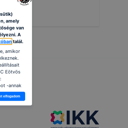
00
sütik)
50
én, amely
etősége van
élyezni. A
tóban
talál.
re, amikor
elkeznek.
llításait
SC Eötvös
:
pot -annak
eginkább,
et elfogadom
lményt, ha
ti és hogyan
 a cookie-k
t
thatók.