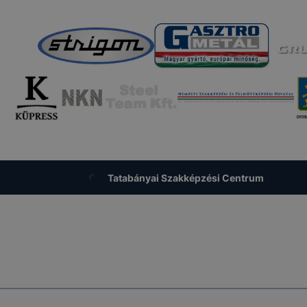
igyelmét, hogy mivel a cookie-k célja honlapunk használha
nak megkönnyítése vagy lehetővé tétele, a cookie-k alkal
zása vagy törlése által előfordulhat, hogy felhasználóink
esek honlapunk funkcióinak teljes körű használatára, vagy
 eltérően fog működni böngészőjében.
Tatabányai Szakképzési Centrum