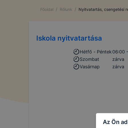
/
/
Főoldal
Rólunk
Nyitvatartás, csengetési 
Iskola nyitvatartása
Hétfő - Péntek
06:00 -
Szombat
zárva
Vasárnap
zárva
Az Ön ad