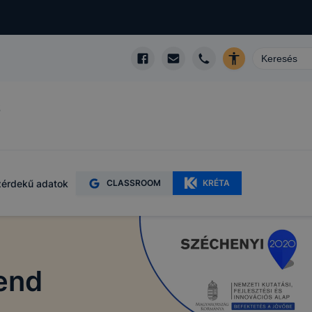
ő
érdekű adatok
CLASSROOM
KRÉTA
rend