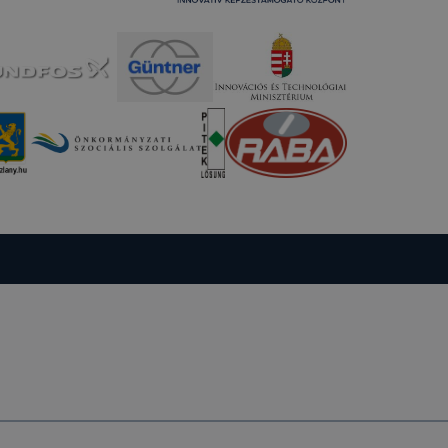
tóságának és
mazásának
 nem
 a honlap a