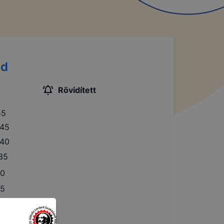
nd
Rövidített
55
:45
:40
:35
30
25
20
10