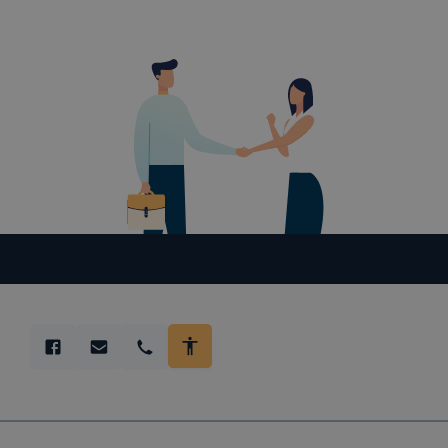
Felhívjuk f
folyamatai
megakadályo
lesznek kép
tervezettől