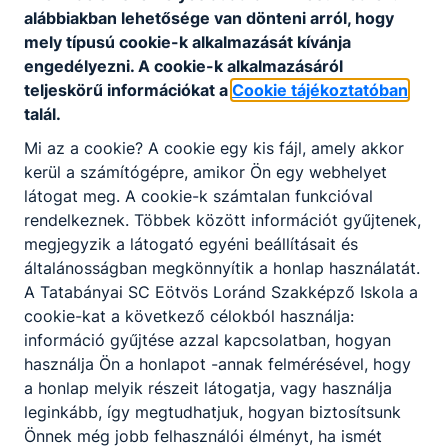
alábbiakban lehetősége van dönteni arról, hogy
Tevékenységre, működésre vonatkozó adatok
mely típusú cookie-k alkalmazását kívánja
engedélyezni. A cookie-k alkalmazásáról
teljeskörű információkat a
Cookie tájékoztatóban
SZERVEZETI ÉS MŰKÖDÉSI SZABÁLYZAT 2020
talál.
Letöltés
Mi az a cookie? A cookie egy kis fájl, amely akkor
kerül a számítógépre, amikor Ön egy webhelyet
HÁZIREND
látogat meg. A cookie-k számtalan funkcióval
Letöltés
rendelkeznek. Többek között információt gyűjtenek,
megjegyzik a látogató egyéni beállításait és
MINŐSÉGIRÁNYÍTÁSI RENDSZER
általánosságban megkönnyítik a honlap használatát.
A Tatabányai SC Eötvös Loránd Szakképző Iskola a
Letöltés
cookie-kat a következő célokból használja:
ALAPÍTÓ OKIRAT
információ gyűjtése azzal kapcsolatban, hogyan
használja Ön a honlapot -annak felmérésével, hogy
Letöltés
a honlap melyik részeit látogatja, vagy használja
leginkább, így megtudhatjuk, hogyan biztosítsunk
ELJÁRÁSREND A TANULÓI BÁNTALMAZÁS
ESETEINEK KIVIZSGÁLÁSÁRA ÉS KEZELÉSÉRE
Önnek még jobb felhasználói élményt, ha ismét