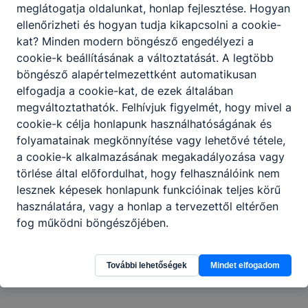
meglátogatja oldalunkat, honlap fejlesztése. Hogyan
Letöltés
ellenőrizheti és hogyan tudja kikapcsolni a cookie-
kat? Minden modern böngésző engedélyezi a
cookie-k beállításának a változtatását. A legtöbb
böngésző alapértelmezettként automatikusan
Gazdálkodási adatok
elfogadja a cookie-kat, de ezek általában
megváltoztathatók. Felhívjuk figyelmét, hogy mivel a
cookie-k célja honlapunk használhatóságának és
folyamatainak megkönnyítése vagy lehetővé tétele,
a cookie-k alkalmazásának megakadályozása vagy
törlése által előfordulhat, hogy felhasználóink nem
Archívum
lesznek képesek honlapunk funkcióinak teljes körű
használatára, vagy a honlap a tervezettől eltérően
fog működni böngészőjében.
Tűzriadó ter
Archiválva:
Invalid Date
Letöltés
További lehetőségek
Mindet elfogadom