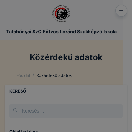
Tatabányai SzC Eötvös Loránd Szakképző Iskola
Közérdekű adatok
/
Főoldal
Közérdekű adatok
KERESŐ
Oldal tartalma