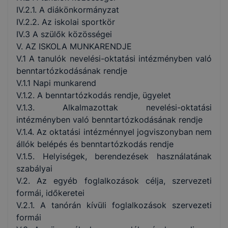
IV.2.1. A diákönkormányzat
IV.2.2. Az iskolai sportkör
IV.3 A szülők közösségei
V. AZ ISKOLA MUNKARENDJE
V.1 A tanulók nevelési-oktatási intézményben való
benntartózkodásának rendje
V.1.1 Napi munkarend
V.1.2. A benntartózkodás rendje, ügyelet
V.1.3. Alkalmazottak nevelési-oktatási
intézményben való benntartózkodásának rendje
V.1.4. Az oktatási intézménnyel jogviszonyban nem
állók belépés és benntartózkodás rendje
V.1.5. Helyiségek, berendezések használatának
szabályai
V.2. Az egyéb foglalkozások célja, szervezeti
formái, időkeretei
V.2.1. A tanórán kívüli foglalkozások szervezeti
formái