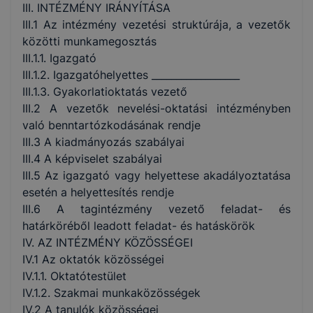
III. INTÉZMÉNY IRÁNYÍTÁSA
III.1 Az intézmény vezetési struktúrája, a vezetők
közötti munkamegosztás
III.1.1. Igazgató
III.1.2. Igazgatóhelyettes __________________
III.1.3. Gyakorlatioktatás vezető
III.2 A vezetők nevelési-oktatási intézményben
való benntartózkodásának rendje
III.3 A kiadmányozás szabályai
III.4 A képviselet szabályai
III.5 Az igazgató vagy helyettese akadályoztatása
esetén a helyettesítés rendje
III.6 A tagintézmény vezető feladat- és
határköréből leadott feladat- és hatáskörök
IV. AZ INTÉZMÉNY KÖZÖSSÉGEI
IV.1 Az oktatók közösségei
IV.1.1. Oktatótestület
IV.1.2. Szakmai munkaközösségek
IV.2 A tanulók közösségei