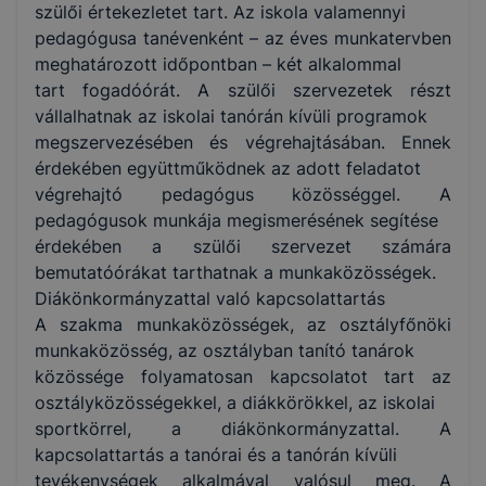
szülői értekezletet tart. Az iskola valamennyi
pedagógusa tanévenként – az éves munkatervben
meghatározott időpontban – két alkalommal
tart fogadóórát. A szülői szervezetek részt
vállalhatnak az iskolai tanórán kívüli programok
megszervezésében és végrehajtásában. Ennek
érdekében együttműködnek az adott feladatot
végrehajtó pedagógus közösséggel. A
pedagógusok munkája megismerésének segítése
érdekében a szülői szervezet számára
bemutatóórákat tarthatnak a munkaközösségek.
Diákönkormányzattal való kapcsolattartás
A szakma munkaközösségek, az osztályfőnöki
munkaközösség, az osztályban tanító tanárok
közössége folyamatosan kapcsolatot tart az
osztályközösségekkel, a diákkörökkel, az iskolai
sportkörrel, a diákönkormányzattal. A
kapcsolattartás a tanórai és a tanórán kívüli
tevékenységek alkalmával valósul meg. A