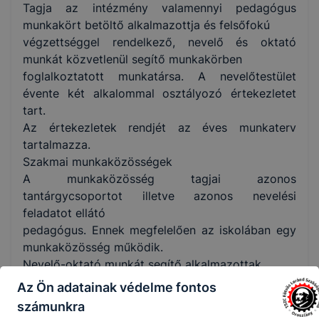
Tagja az intézmény valamennyi pedagógus
munkakört betöltő alkalmazottja és felsőfokú
végzettséggel rendelkező, nevelő és oktató
munkát közvetlenül segítő munkakörben
foglalkoztatott munkatársa. A nevelőtestület
évente két alkalommal osztályozó értekezletet
tart.
Az értekezletek rendjét az éves munkaterv
tartalmazza.
Szakmai munkaközösségek
A munkaközösség tagjai azonos
tantárgycsoportot illetve azonos nevelési
feladatot ellátó
pedagógus. Ennek megfelelően az iskolában egy
munkaközösség működik.
Nevelő-oktató munkát segítő alkalmazottak
 Pedagógiai munkát segítő (iskolatitkár)
Az Ön adatainak védelme fontos
 Műszaki vezető
számunkra
 Rendszergazda