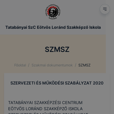
Tatabányai SzC Eötvös Loránd Szakképző Iskola
SZMSZ
/
/
Főoldal
Szakmai dokumentumok
SZMSZ
SZERVEZETI ÉS MŰKÖDÉSI SZABÁLYZAT 2020
TATABÁNYAI SZAKKÉPZÉSI CENTRUM
EÖTVÖS LORÁND SZAKKÉPZŐ ISKOLA