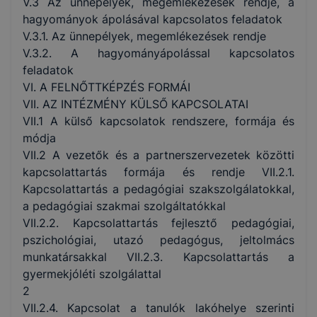
V.3 Az ünnepélyek, megemlékezések rendje, a
hagyományok ápolásával kapcsolatos feladatok
V.3.1. Az ünnepélyek, megemlékezések rendje
V.3.2. A hagyományápolással kapcsolatos
feladatok
VI. A FELNŐTTKÉPZÉS FORMÁI
VII. AZ INTÉZMÉNY KÜLSŐ KAPCSOLATAI
VII.1 A külső kapcsolatok rendszere, formája és
módja
VII.2 A vezetők és a partnerszervezetek közötti
kapcsolattartás formája és rendje VII.2.1.
Kapcsolattartás a pedagógiai szakszolgálatokkal,
a pedagógiai szakmai szolgáltatókkal
VII.2.2. Kapcsolattartás fejlesztő pedagógiai,
pszichológiai, utazó pedagógus, jeltolmács
munkatársakkal VII.2.3. Kapcsolattartás a
gyermekjóléti szolgálattal
2
VII.2.4. Kapcsolat a tanulók lakóhelye szerinti