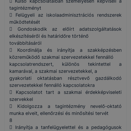
 Külső kapcsolataiban személyesen képviseli a
tagintézményt
 Felügyeli az iskolaadminisztrációs rendszerek
működtetését
 Gondoskodik az előírt adatszolgáltatások
elkészítéséről és határidőre történő
továbbításáról
 Koordinálja és irányítja a szakképzésben
közreműködő szakmai szervezetekkel fennálló
kapcsolatrendszert, különös tekintettel a
kamarával, a szakmai szervezetekkel, a
gyakorlati oktatásban résztvevő gazdálkodó
szervezetekkel fennálló kapcsolatokra
 Kapcsolatot tart a szakmai érdekképviseleti
szervekkel
 Kidolgozza a tagintézmény nevelő-oktató
munka elveit, ellenőrzési és minősítési tervét
8
 Irányítja a tanfelügyelettel és a pedagógusok