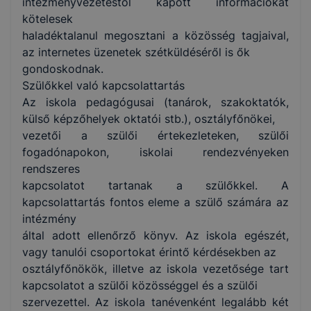
intézményvezetéstől kapott információkat
kötelesek
haladéktalanul megosztani a közösség tagjaival,
az internetes üzenetek szétküldéséről is ők
gondoskodnak.
Szülőkkel való kapcsolattartás
Az iskola pedagógusai (tanárok, szakoktatók,
külső képzőhelyek oktatói stb.), osztályfőnökei,
vezetői a szülői értekezleteken, szülői
fogadónapokon, iskolai rendezvényeken
rendszeres
kapcsolatot tartanak a szülőkkel. A
kapcsolattartás fontos eleme a szülő számára az
intézmény
által adott ellenőrző könyv. Az iskola egészét,
vagy tanulói csoportokat érintő kérdésekben az
osztályfőnökök, illetve az iskola vezetősége tart
kapcsolatot a szülői közösséggel és a szülői
szervezettel. Az iskola tanévenként legalább két