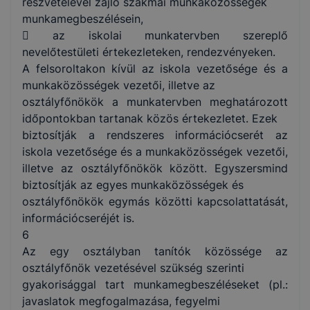
részvételével zajló szakmai munkaközösségek
munkamegbeszélésein,
 az iskolai munkatervben szereplő
nevelőtestületi értekezleteken, rendezvényeken.
A felsoroltakon kívül az iskola vezetősége és a
munkaközösségek vezetői, illetve az
osztályfőnökök a munkatervben meghatározott
időpontokban tartanak közös értekezletet. Ezek
biztosítják a rendszeres információcserét az
iskola vezetősége és a munkaközösségek vezetői,
illetve az osztályfőnökök között. Egyszersmind
biztosítják az egyes munkaközösségek és
osztályfőnökök egymás közötti kapcsolattatását,
információcseréjét is.
6
Az egy osztályban tanítók közössége az
osztályfőnök vezetésével szükség szerinti
gyakorisággal tart munkamegbeszéléseket (pl.:
javaslatok megfogalmazása, fegyelmi