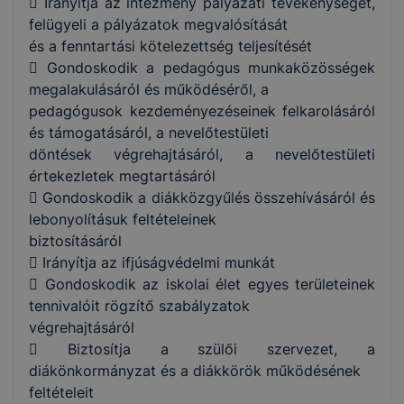
 Irányítja az intézmény pályázati tevékenységét,
felügyeli a pályázatok megvalósítását
és a fenntartási kötelezettség teljesítését
 Gondoskodik a pedagógus munkaközösségek
megalakulásáról és működéséről, a
pedagógusok kezdeményezéseinek felkarolásáról
és támogatásáról, a nevelőtestületi
döntések végrehajtásáról, a nevelőtestületi
értekezletek megtartásáról
 Gondoskodik a diákközgyűlés összehívásáról és
lebonyolításuk feltételeinek
biztosításáról
 Irányítja az ifjúságvédelmi munkát
 Gondoskodik az iskolai élet egyes területeinek
tennivalóit rögzítő szabályzatok
végrehajtásáról
 Biztosítja a szülői szervezet, a
diákönkormányzat és a diákkörök működésének
feltételeit