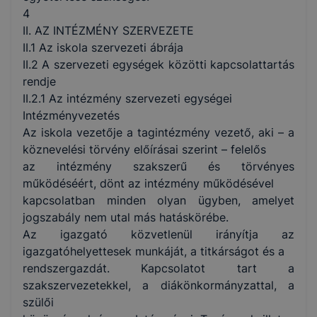
4
II. AZ INTÉZMÉNY SZERVEZETE
II.1 Az iskola szervezeti ábrája
II.2 A szervezeti egységek közötti kapcsolattartás
rendje
II.2.1 Az intézmény szervezeti egységei
Intézményvezetés
Az iskola vezetője a tagintézmény vezető, aki – a
köznevelési törvény előírásai szerint – felelős
az intézmény szakszerű és törvényes
működéséért, dönt az intézmény működésével
kapcsolatban minden olyan ügyben, amelyet
jogszabály nem utal más hatáskörébe.
Az igazgató közvetlenül irányítja az
igazgatóhelyettesek munkáját, a titkárságot és a
rendszergazdát. Kapcsolatot tart a
szakszervezetekkel, a diákönkormányzattal, a
szülői