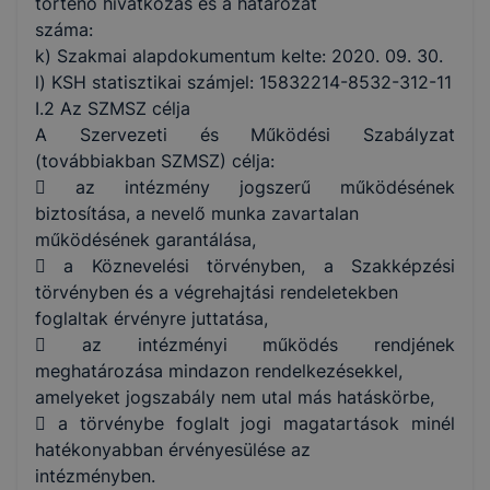
történő hivatkozás és a határozat
száma:
k) Szakmai alapdokumentum kelte: 2020. 09. 30.
l) KSH statisztikai számjel: 15832214-8532-312-11
I.2 Az SZMSZ célja
A Szervezeti és Működési Szabályzat
(továbbiakban SZMSZ) célja:
 az intézmény jogszerű működésének
biztosítása, a nevelő munka zavartalan
működésének garantálása,
 a Köznevelési törvényben, a Szakképzési
törvényben és a végrehajtási rendeletekben
foglaltak érvényre juttatása,
 az intézményi működés rendjének
meghatározása mindazon rendelkezésekkel,
amelyeket jogszabály nem utal más hatáskörbe,
 a törvénybe foglalt jogi magatartások minél
hatékonyabban érvényesülése az
intézményben.