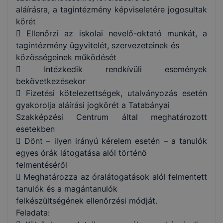
aláírásra, a tagintézmény képviseletére jogosultak
körét
 Ellenőrzi az iskolai nevelő-oktató munkát, a
tagintézmény ügyvitelét, szervezeteinek és
közösségeinek működését
 Intézkedik rendkívüli események
bekövetkezésekor
 Fizetési kötelezettségek, utalványozás esetén
gyakorolja aláírási jogkörét a Tatabányai
Szakképzési Centrum által meghatározott
esetekben
 Dönt – ilyen irányú kérelem esetén – a tanulók
egyes órák látogatása alól történő
felmentéséről
 Meghatározza az óralátogatások alól felmentett
tanulók és a magántanulók
felkészültségének ellenőrzési módját.
Feladata: