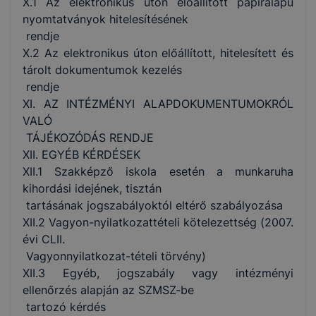
X.1 Az elektronikus úton előállított papíralapú
nyomtatványok hitelesítésének
rendje
X.2 Az elektronikus úton előállított, hitelesített és
tárolt dokumentumok kezelés
rendje
XI. AZ INTÉZMÉNYI ALAPDOKUMENTUMOKRÓL
VALÓ
TÁJÉKOZÓDÁS RENDJE
XII. EGYÉB KÉRDÉSEK
XII.1 Szakképző iskola esetén a munkaruha
kihordási idejének, tisztán
tartásának jogszabályoktól eltérő szabályozása
XII.2 Vagyon-nyilatkozattételi kötelezettség (2007.
évi CLII.
Vagyonnyilatkozat-tételi törvény)
XII.3 Egyéb, jogszabály vagy intézményi
ellenőrzés alapján az SZMSZ-be
tartozó kérdés