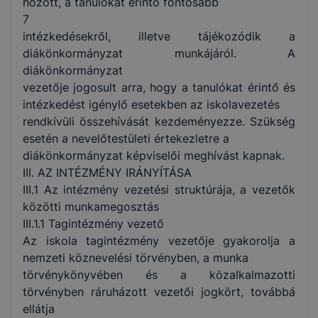
hozott, a tanulókat érintő fontosabb
7
intézkedésekről, illetve tájékozódik a
diákönkormányzat munkájáról. A
diákönkormányzat
vezetője jogosult arra, hogy a tanulókat érintő és
intézkedést igénylő esetekben az iskolavezetés
rendkívüli összehívását kezdeményezze. Szükség
esetén a nevelőtestületi értekezletre a
diákönkormányzat képviselői meghívást kapnak.
III. AZ INTÉZMÉNY IRÁNYÍTÁSA
III.1 Az intézmény vezetési struktúrája, a vezetők
közötti munkamegosztás
III.1.1 Tagintézmény vezető
Az iskola tagintézmény vezetője gyakorolja a
nemzeti köznevelési törvényben, a munka
törvénykönyvében és a közalkalmazotti
törvényben ráruházott vezetői jogkört, továbbá
ellátja