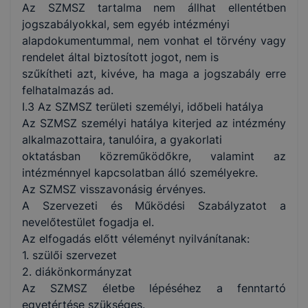
Az SZMSZ tartalma nem állhat ellentétben
jogszabályokkal, sem egyéb intézményi
alapdokumentummal, nem vonhat el törvény vagy
rendelet által biztosított jogot, nem is
szűkítheti azt, kivéve, ha maga a jogszabály erre
felhatalmazás ad.
I.3 Az SZMSZ területi személyi, időbeli hatálya
Az SZMSZ személyi hatálya kiterjed az intézmény
alkalmazottaira, tanulóira, a gyakorlati
oktatásban közreműködőkre, valamint az
intézménnyel kapcsolatban álló személyekre.
Az SZMSZ visszavonásig érvényes.
A Szervezeti és Működési Szabályzatot a
nevelőtestület fogadja el.
Az elfogadás előtt véleményt nyilvánítanak:
1. szülői szervezet
2. diákönkormányzat
Az SZMSZ életbe lépéséhez a fenntartó
egyetértése szükséges.