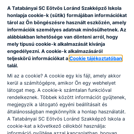
Feladataikat a munkaköri leírások tartalmazzák.
A Tatabányai SC Eötvös Loránd Szakképző Iskola
szervezeti egységhez való tartozásukat az
honlapja cookie-k (sütik) formájában információkat
iskola szervezeti ábrája mutatja.
tárol az Ön böngészésre használt eszközén, amely
Technikai dolgozók
információk személyes adatnak minősülhetnek. Az
 Gazdasági ügyintéző
alábbiakban lehetősége van dönteni arról, hogy
 Karbantartó, raktáros
mely típusú cookie-k alkalmazását kívánja
 Portások
engedélyezni. A cookie-k alkalmazásáról
5
teljeskörű információkat a
Cookie tájékoztatóban
 Takarítók
talál.
Feladataikat a munkaköri leírások tartalmazzák.
Mi az a cookie? A cookie egy kis fájl, amely akkor
Szervezeti egységhez való tartozásukat az
kerül a számítógépre, amikor Ön egy webhelyet
iskola szervezeti ábrája mutatja.
látogat meg. A cookie-k számtalan funkcióval
Diákkörök, diákönkormányzat
rendelkeznek. Többek között információt gyűjtenek,
Az iskola tanulói a nevelés-oktatással összefüggő
megjegyzik a látogató egyéni beállításait és
tevékenységük megszervezésére, a
általánosságban megkönnyítik a honlap használatát.
demokráciára, közéleti felelősségre nevelés
A Tatabányai SC Eötvös Loránd Szakképző Iskola a
érdekében – a házirendben meghatározottak
cookie-kat a következő célokból használja:
szerint
információ gyűjtése azzal kapcsolatban, hogyan