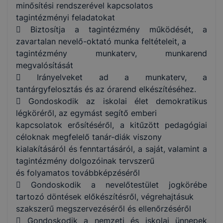
minősítési rendszerével kapcsolatos
tagintézményi feladatokat
 Biztosítja a tagintézmény működését, a
zavartalan nevelő-oktató munka feltételeit, a
tagintézmény munkaterv, munkarend
megvalósítását
 Irányelveket ad a munkaterv, a
tantárgyfelosztás és az órarend elkészítéséhez.
 Gondoskodik az iskolai élet demokratikus
légköréről, az egymást segítő emberi
kapcsolatok erősítéséről, a kitűzött pedagógiai
céloknak megfelelő tanár-diák viszony
kialakításáról és fenntartásáról, a saját, valamint a
tagintézmény dolgozóinak tervszerű
és folyamatos továbbképzéséről
 Gondoskodik a nevelőtestület jogkörébe
tartozó döntések előkészítésről, végrehajtásuk
szakszerű megszervezéséről és ellenőrzéséről
 Gondoskodik a nemzeti és iskolai ünnepek