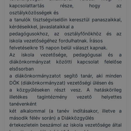
kapcsolattartás része, hogy az
osztályközösségek és
a tanulók tisztségviselőin keresztül panaszaikkal,
kérdéseikkel, javaslataikkal a
pedagógusokhoz, az osztályfőnökhöz és az
iskola vezetőségéhez fordulhatnak. Írásos
felvetéseikre 15 napon belül választ kapnak.
Az iskola vezetősége, pedagógusai és a
diákönkormányzat közötti kapcsolat felelőse
elsősorban
a diákönkormányzatot segítő tanár, aki minden
DÖK (diákönkormányzat) vezetőségi ülésen és
a közgyűléseken részt vesz. A hatáskörileg
illetékes tagintézmény vezető helyettes
tanévenként
két alkalommal (a tanév indításakor, illetve a
második félév során) a Diákközgyűlés
értekezletein beszámol az iskola vezetősége által