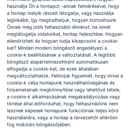
– diákköröket hozhatnak lére, amelyek létrejöttét
használja Ön a honlapot -annak felmérésével, hogy
a nevelőtestület segíti. Jogosultak küldöttel
a honlap melyik részeit látogatja, vagy használja
képviseltetni magukat a diákönkormányzatban. A
leginkább, így megtudhatjuk, hogyan biztosítsunk
diákönkormányzat munkáját e feladatra
Önnek még jobb felhasználói élményt, ha ismét
kijelölt, felsőfokú végzettségű és pedagógus
meglátogatja oldalunkat, honlap fejlesztése. Hogyan
szakképzettségű személy segíti, akit a
ellenőrizheti és hogyan tudja kikapcsolni a cookie-
diákönkormányzat javaslatára a tagintézmény
kat? Minden modern böngésző engedélyezi a
vezető bíz meg. A diákönkormányzat munkáját
cookie-k beállításának a változtatását. A legtöbb
segítő pedagógus az igazgatóhelyettessel tartja a
böngésző alapértelmezettként automatikusan
kapcsolatot a szervezeti ágrajz szerint.
elfogadja a cookie-kat, de ezek általában
Szülői közösség
megváltoztathatók. Felhívjuk figyelmét, hogy mivel a
Az iskolában a szülők jogaik érvényesítése,
cookie-k célja honlapunk használhatóságának és
kötelességeik teljesítése érdekében, az intézmény
folyamatainak megkönnyítése vagy lehetővé tétele,
működését, munkáját érintő kérdésekben
a cookie-k alkalmazásának megakadályozása vagy
véleményezési, javaslattevő joggal rendelkező
törlése által előfordulhat, hogy felhasználóink nem
szülői
lesznek képesek honlapunk funkcióinak teljes körű
szervezet működik. Az osztályszintű szülői
használatára, vagy a honlap a tervezettől eltérően
közösséggel az osztályfőnökök tartják a
fog működni böngészőjében.
kapcsolatot, az iskolai szintű szülői szervezettel