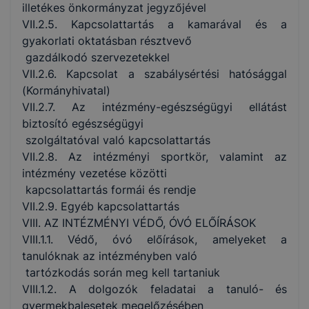
illetékes önkormányzat jegyzőjével
VII.2.5. Kapcsolattartás a kamarával és a
gyakorlati oktatásban résztvevő
gazdálkodó szervezetekkel
VII.2.6. Kapcsolat a szabálysértési hatósággal
(Kormányhivatal)
VII.2.7. Az intézmény-egészségügyi ellátást
biztosító egészségügyi
szolgáltatóval való kapcsolattartás
VII.2.8. Az intézményi sportkör, valamint az
intézmény vezetése közötti
kapcsolattartás formái és rendje
VII.2.9. Egyéb kapcsolattartás
VIII. AZ INTÉZMÉNYI VÉDŐ, ÓVÓ ELŐÍRÁSOK
VIII.1.1. Védő, óvó előírások, amelyeket a
tanulóknak az intézményben való
tartózkodás során meg kell tartaniuk
VIII.1.2. A dolgozók feladatai a tanuló- és
gyermekbalesetek megelőzésében