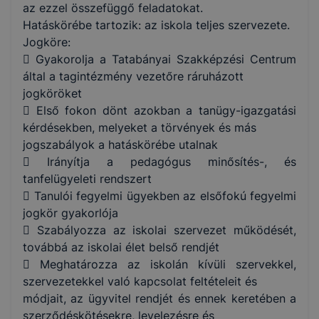
az ezzel összefüggő feladatokat.
Hatáskörébe tartozik: az iskola teljes szervezete.
Jogköre:
 Gyakorolja a Tatabányai Szakképzési Centrum
által a tagintézmény vezetőre ráruházott
jogköröket
 Első fokon dönt azokban a tanügy-igazgatási
kérdésekben, melyeket a törvények és más
jogszabályok a hatáskörébe utalnak
 Irányítja a pedagógus minősítés-, és
tanfelügyeleti rendszert
 Tanulói fegyelmi ügyekben az elsőfokú fegyelmi
jogkör gyakorlója
 Szabályozza az iskolai szervezet működését,
továbbá az iskolai élet belső rendjét
 Meghatározza az iskolán kívüli szervekkel,
szervezetekkel való kapcsolat feltételeit és
módjait, az ügyvitel rendjét és ennek keretében a
szerződéskötésekre, levelezésre és