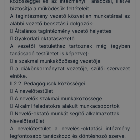
közösséggel és az Intézményi Tanáccsal, illetve
biztosítja a működésük feltételeit.
A tagintézmény vezető közvetlen munkatársai az
alábbi vezető beosztású dolgozók:
 Általános tagintézmény vezető helyettes
 Gyakorlati oktatásvezető
A vezetői testülethez tartoznak még (egyben
tanácsadó testületet is képezve):
 a szakmai munkaközösség vezetője
 a diákönkormányzat vezetője, szülői szervezet
elnöke.
II.2.2. Pedagógusok közösségei
 A nevelőtestület
 A nevelők szakmai munkaközössége
 Alkalmi feladatokra alakult munkacsoportok
 Nevelő-oktató munkát segítő alkalmazottak
Nevelőtestület
A nevelőtestület a nevelési-oktatási intézmény
legfontosabb tanácskozó és döntéshozó szerve.